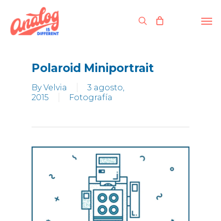
Skip
to
Men
search
main
content
Polaroid Miniportrait
By
Velvia
3 agosto,
2015
Fotografía