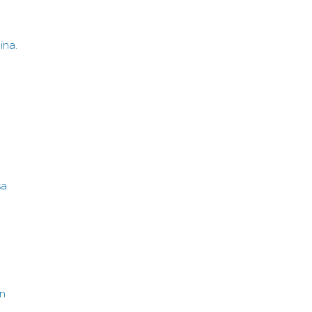
ina.
sa
in