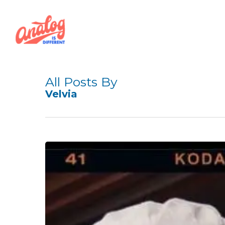
Skip
to
main
content
All Posts By
Velvia