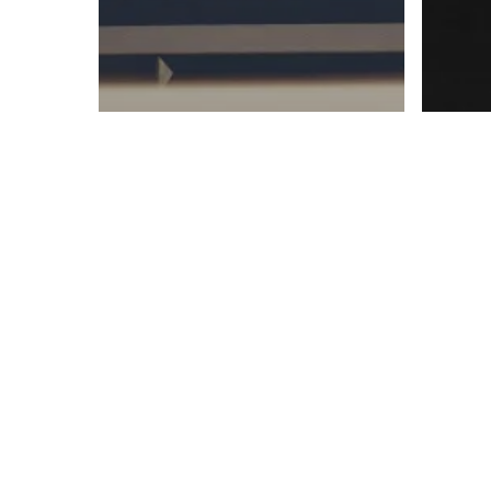
© 2026 Analog is different.
Fotografía
Como comprar
Foto
una Polaroid en
Wallapop o de
An
segunda mano
su