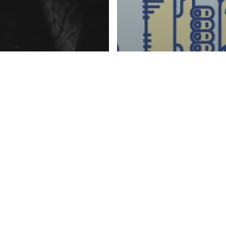
grafía
Fotografía
dy Warhol y
s Polaroids
Taller Polaroid