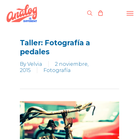
Skip
to
Men
search
main
content
Taller: Fotografía a
pedales
By
Velvia
2 noviembre,
2015
Fotografía