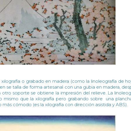
a xilografía o grabado en madera (como la linoleografía de h
agen se talla de forma artesanal con una gubia en madera, de
otro soporte se obtiene la impresión del relieve. La linoleog
lo mismo que la xilografía pero grabando sobre una planch
 más cómodo (es la xilografía con dirección asistida y ABS).