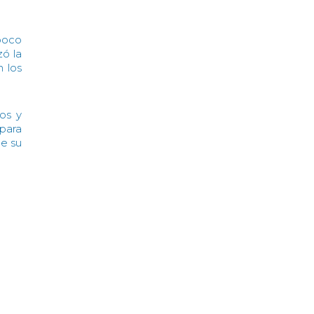
poco
ó la
 los
os y
 para
de su