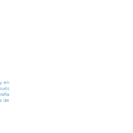
oy en
spués
rafía
a de