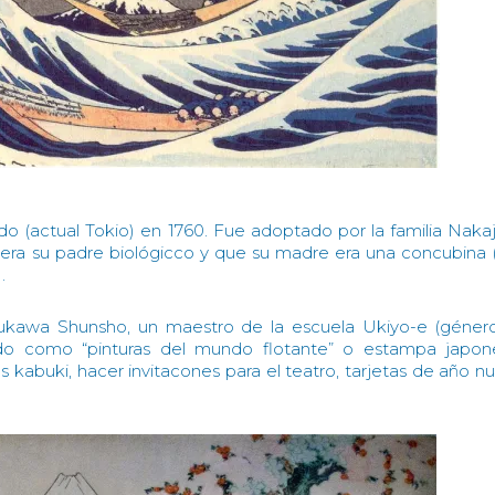
o (actual Tokio) en 1760. Fue adoptado por la familia Naka
era su padre biológicco y que su madre era una concubina 
.
ukawa Shunsho, un maestro de la escuela Ukiyo-e (géner
do como “pinturas del mundo flotante” o estampa japone
 kabuki, hacer invitacones para el teatro, tarjetas de año n