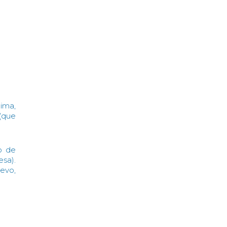
jima,
(que
o de
sa).
uevo,