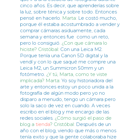
cinco años. Es decir, que aprenderías sobre
la luz, sobre ténica y sobre todo. Entonces
pensé en hacerlo.
Marta:
Le costó mucho,
porque él estaba acostumbrado a vender y
comprar cámaras asiduamente, cada
semana y entonces fue como un reto,
pero lo consiguió.
¿Con que cámara lo
hiciste?
Cristóbal:
Con una Leica M2.
Porque tenía una Canon 5D digital y la
vendí y con lo que saqué me compre una
Leica M2, un Summicron 50mm y un
fotómetro.
¿Y tú, Marta, como te viste
implicada?
Marta:
Yo soy historiadora del
arte y entonces estoy un poco unida a la
fotografía de algún modo pero yo no
disparo a menudo, tengo un cámara pero
solo la saco de vez en cuando. A veces
escribo en el blog y me encargo de las
redes sociales.
¿Cómo surgió el paso de
blog a
tienda
?
Cristóbal:
Después de un
año con el blog, viendo que más o menos
tenía exito y que la gente colaboraba hize