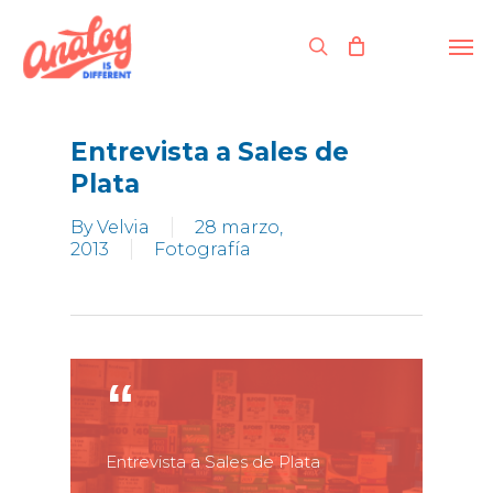
Skip
to
Men
search
main
content
Entrevista a Sales de
Plata
By
Velvia
28 marzo,
2013
Fotografía
Entrevista a Sales de Plata