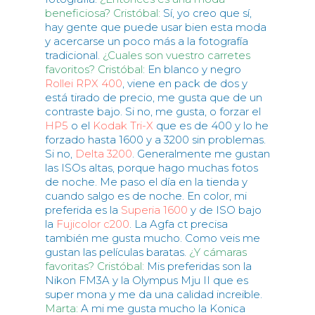
beneficiosa?
Cristóbal:
Sí, yo creo que sí,
hay gente que puede usar bien esta moda
y acercarse un poco más a la fotografía
tradicional.
¿Cuales son vuestro carretes
favoritos?
Cristóbal:
En blanco y negro
Rollei RPX 400
, viene en pack de dos y
está tirado de precio, me gusta que de un
contraste bajo. Si no, me gusta, o forzar el
HP5
o el
Kodak Tri-X
que es de 400 y lo he
forzado hasta 1600 y a 3200 sin problemas.
Si no,
Delta 3200
. Generalmente me gustan
las ISOs altas, porque hago muchas fotos
de noche. Me paso el día en la tienda y
cuando salgo es de noche. En color, mi
preferida es la
Superia 1600
y de ISO bajo
la
Fujicolor c200
. La Agfa ct precisa
también me gusta mucho. Como veis me
gustan las películas baratas.
¿Y cámaras
favoritas?
Cristóbal:
Mis preferidas son la
Nikon FM3A y la Olympus Mju II que es
super mona y me da una calidad increible.
Marta:
A mi me gusta mucho la Konica