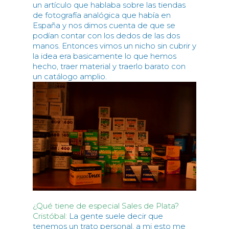
un artículo que hablaba sobre las tiendas
de fotografía analógica que había en
España y nos dimos cuenta de que se
podían contar con los dedos de las dos
manos. Entonces vimos un nicho sin cubrir y
la idea era basicamente lo que hemos
hecho, traer material y traerlo barato con
un catálogo amplio.
¿Qué tiene de especial Sales de Plata?
Cristóbal:
La gente suele decir que
tenemos un trato personal, a mi esto me