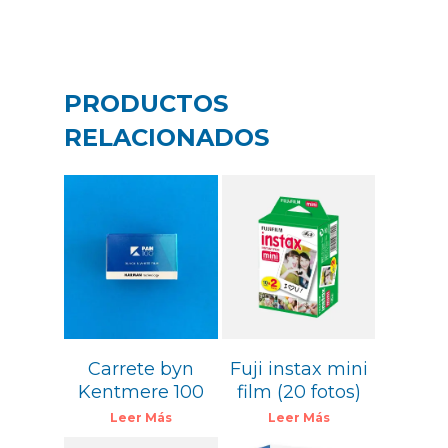
PRODUCTOS
RELACIONADOS
16,00
€
4,60
€
Carrete byn
Fuji instax mini
Kentmere 100
film (20 fotos)
Leer Más
Leer Más