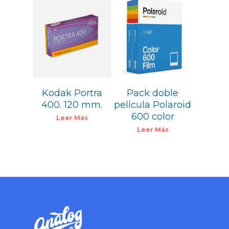
35,99
€
7,15
€
Kodak Portra
Pack doble
400. 120 mm.
película Polaroid
600 color
Leer Más
Leer Más