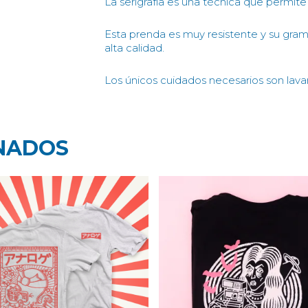
La serigrafía es una técnica que permite
Esta prenda es muy resistente y su grama
alta calidad.
Los únicos cuidados necesarios son lavar
NADOS
20,00
€
25,00
€