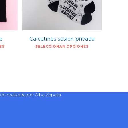
ve
Calcetines sesión privada
ES
SELECCIONAR OPCIONES
eb realizada por
Alba Zapata