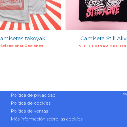
amisetas takoyaki
Camiseta Still Ali
Seleccionar Opciones
SELECCIONAR OPCION
W
Política de privacidad
Política de cookies
Política de ventas
Más información sobre las cookies