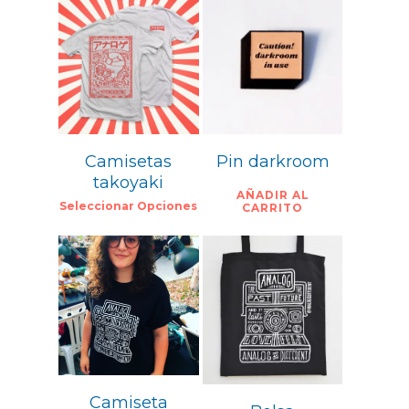
6,00
€
20,00
€
Camisetas
Pin darkroom
takoyaki
AÑADIR AL
Seleccionar Opciones
CARRITO
7,50
€
15,00
€
Camiseta