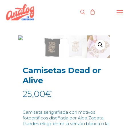
Skip
to
Men
search
main
content
Camisetas Dead or
Alive
25,00
€
Camiseta serigrafiada con motivos
fotográficos diseñada por Alba Zapata.
Puedes elegir entre la versión blanca o la