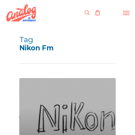
Skip
to
Men
search
main
content
Tag
Nikon Fm