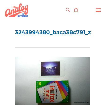
Skip
to
Men
search
main
content
3243994380_baca38c791_z