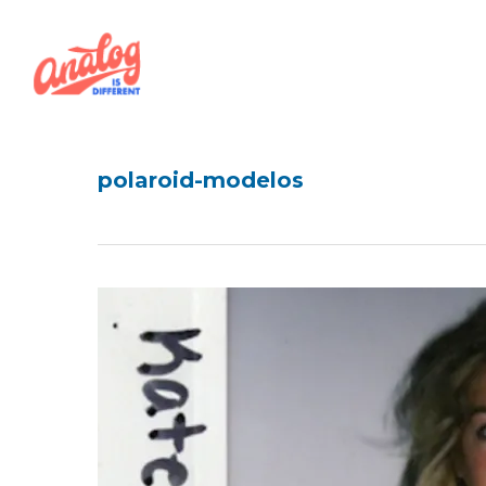
Skip
to
main
content
polaroid-modelos