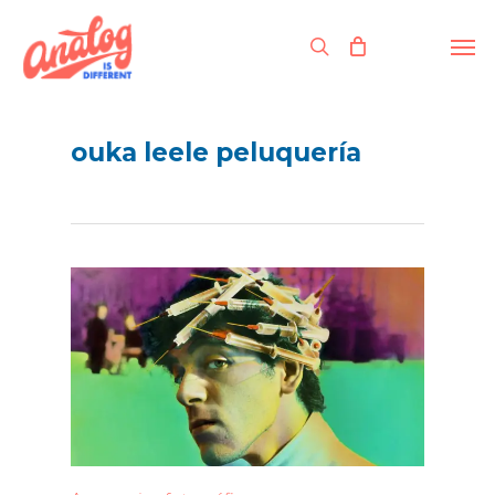
Skip
to
Men
search
main
content
ouka leele peluquería