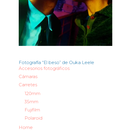
Fotografía “El beso” de Ouka Leele
Accesorios fotográficos
Cámaras
Carretes
120mm
35mm
Fujifilm
Polaroid
Home