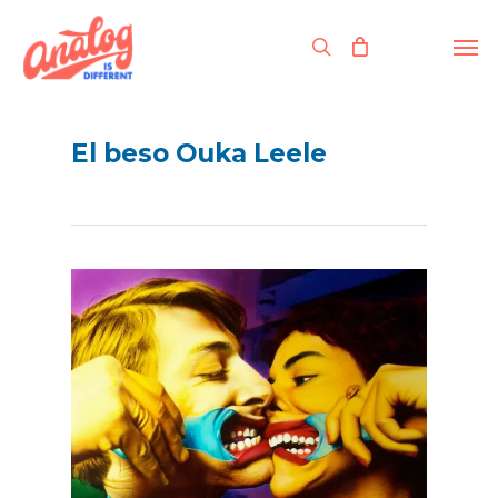
Skip
to
Men
search
main
content
El beso Ouka Leele