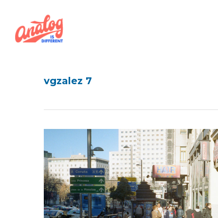
Skip
to
main
content
vgzalez 7