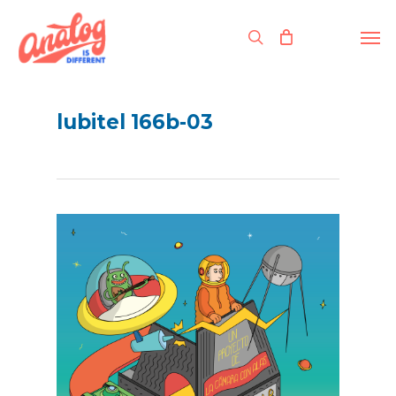
Skip
to
Men
search
main
content
lubitel 166b-03