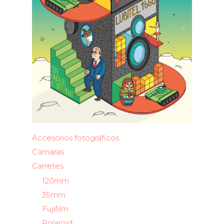
Accesorios fotográficos
Cámaras
Carretes
120mm
35mm
Fujifilm
Polaroid