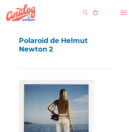
Skip
to
Men
search
main
content
Polaroid de Helmut
Newton 2