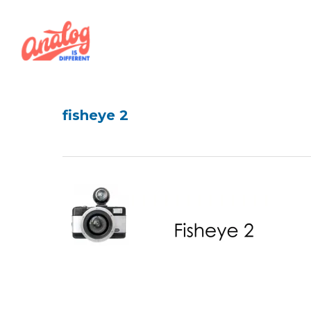
Skip
to
main
content
fisheye 2