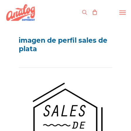
Skip
to
Men
search
main
content
imagen de perfil sales de
plata