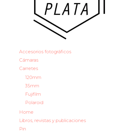
Accesorios fotográficos
Cámaras
Carretes
120mm
35mm
Fujifilm
Polaroid
Home
Libros, revistas y publicaciones
Pin