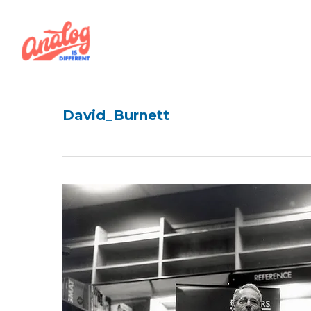
Skip
to
main
content
David_Burnett