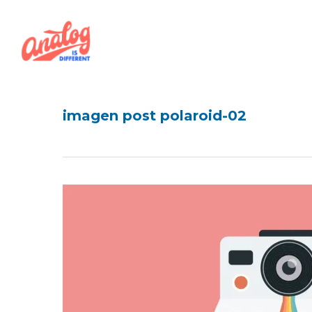
Skip
to
main
content
imagen post polaroid-02