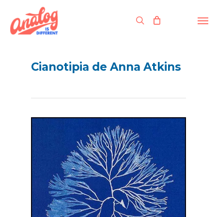
Skip
to
Men
search
main
content
Cianotipia de Anna Atkins