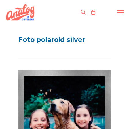
Skip
to
Men
search
main
content
Foto polaroid silver