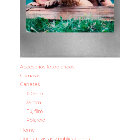
Accesorios fotográficos
Cámaras
Carretes
120mm
35mm
Fujifilm
Polaroid
Home
Libros, revistas y publicaciones