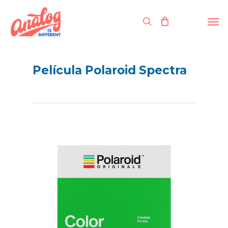
Skip
to
Men
search
main
content
Película Polaroid Spectra