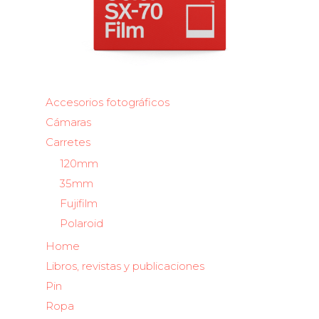
Accesorios fotográficos
Cámaras
Carretes
120mm
35mm
Fujifilm
Polaroid
Home
Libros, revistas y publicaciones
Pin
Ropa